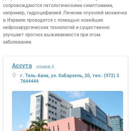
опухолей мозжечка
сопровождаются патологическими симптомами,
Ведущие врачи и клиники
например, гидроцефалией. Лечение опухолей мозжечка
Цены на лечение опухолей мозжечка в Израиле
в Израиле проводится с помощью новейших
Рекомендованные специалисты (Опухоль мозжечка)
нейрохирургических технологий и существенно
улучшает прогноз выживаемости при этом
заболевании.
Ассута
отзывов: 8
г. Тель-Авив, ул. ХаБарзель, 20, тел.: (972) 3
7644444