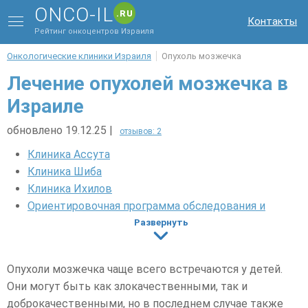
ONCO-IL
.RU
Контакты
Рейтинг онкоцентров Израиля
Онкологические клиники Израиля
Опухоль мозжечка
Лечение опухолей мозжечка в
Израиле
обновлено 19.12.25
|
отзывов: 2
Клиника Ассута
Клиника Шиба
Клиника Ихилов
Ориентировочная программа обследования и
лечения
Развернуть
День 1. Консультация врача
День 2. Диагностика опухолей мозжечка
Опухоли мозжечка чаще всего встречаются у детей.
День 3. Формирование плана лечения
Они могут быть как злокачественными, так и
Преимущества клиник Израиля при лечении
доброкачественными, но в последнем случае также