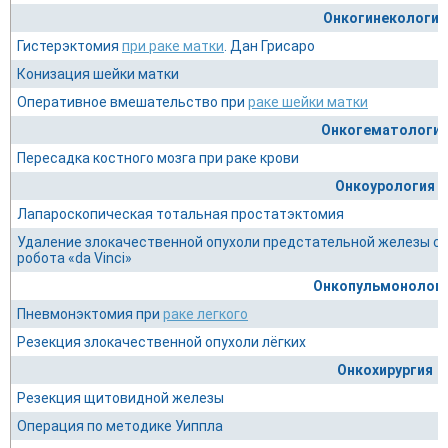
Онкогинекология
Гистерэктомия
при раке матки
. Дан Грисаро
Конизация шейки матки
Оперативное вмешательство при
раке шейки матки
Онкогематологи
Пересадка костного мозга при раке крови
Онкоурология
Лапароскопическая тотальная простатэктомия
Удаление злокачественной опухоли предстательной железы с
робота «da Vinci»
Онкопульмонолог
Пневмонэктомия при
раке легкого
Резекция злокачественной опухоли лёгких
Онкохирургия
Резекция щитовидной железы
Операция по методике Уиппла