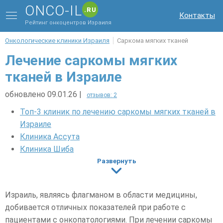
ONCO-IL
.RU
Контакты
Рейтинг онкоцентров Израиля
Онкологические клиники Израиля
Саркома мягких тканей
Лечение саркомы мягких
тканей в Израиле
обновлено 09.01.26
|
отзывов: 2
Топ-3 клиник по лечению саркомы мягких тканей в
Израиле
Клиника Ассута
Клиника Шиба
Клиника Ихилов
Развернуть
Ориентировочная программа обследования и
лечения саркомы мягких тканей в Израиле
Израиль, являясь флагманом в области медицины,
Рекомендованные специалисты (Саркома мягких
добивается отличных показателей при работе с
тканей)
пациентами с онкопатологиями. При лечении саркомы