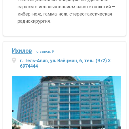
сарком с использованием нанотехнологий —
кибер-нож, гамма-нож, стереотаксическая
радиохирургия.
Ихилов
отзывов: 9
г. Тель-Авив, ул. Вайцман, 6, тел.: (972) 3
6974444