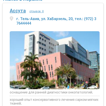
Ассута
отзывов: 8
г. Тель-Авив, ул. ХаБарзель, 20, тел.: (972) 3
7644444
оснащение для ранней диагностики онкопатологий;
хороший опыт консервативного лечения сарком мягких
тканей;